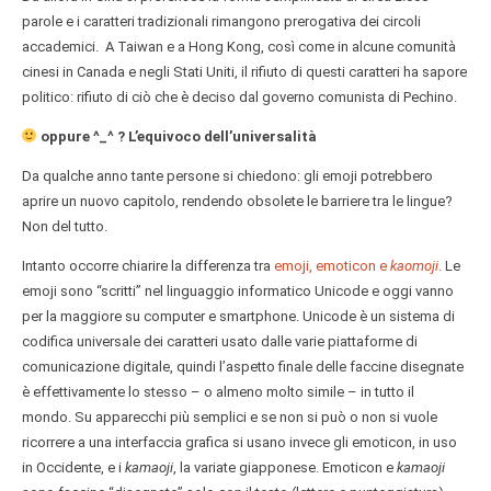
parole e i caratteri tradizionali rimangono prerogativa dei circoli
accademici. A Taiwan e a Hong Kong, così come in alcune comunità
cinesi in Canada e negli Stati Uniti, il rifiuto di questi caratteri ha sapore
politico: rifiuto di ciò che è deciso dal governo comunista di Pechino.
oppure ^_^ ? L’equivoco dell’universalità
Da qualche anno tante persone si chiedono: gli emoji potrebbero
aprire un nuovo capitolo, rendendo obsolete le barriere tra le lingue?
Non del tutto.
Intanto occorre chiarire la differenza tra
emoji, emoticon e
kaomoji
. Le
emoji sono “scritti” nel linguaggio informatico Unicode e oggi vanno
per la maggiore su computer e smartphone. Unicode è un sistema di
codifica universale dei caratteri usato dalle varie piattaforme di
comunicazione digitale, quindi l’aspetto finale delle faccine disegnate
è effettivamente lo stesso – o almeno molto simile – in tutto il
mondo. Su apparecchi più semplici e se non si può o non si vuole
ricorrere a una interfaccia grafica si usano invece gli emoticon, in uso
in Occidente, e i
kamaoji
, la variate giapponese. Emoticon e
kamaoji