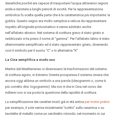
desertiche poiché era capace di trasportare l’acqua attraverso regioni
aride e resistere a lunghi periodi di siccità. Per la rappresentazione
simbolica fu scelta quella parte che è la caratteristica più importante: la
gobba. Questo segno era molto semplice e veloce da rappresentare
rispetto all’originale protosinaitico e venne adottato anche
nell’alfabeto ebraico. Nel sistema di scrittura greco è stato girato e
raddrizzato e ha preso il nome di “gamma“. Per l’alfabeto latino è stato
ulteriormente semplificato ed è stato rappresentato girato, divenendo
così il simbolo per il suono “C” o in alternativa “K”.
La Cina semplifica a modo suo
Mentre dal Mediterraneo si diramavano le trasformazioni del sistema
di scrittura egizio, in Estremo Oriente prosperava il sistema cinese che
ancora oggi abbina un simbolo a una parola (ideogrammi o, come è
più corretto dire: logogrammi). Ma non è che in Cina nel corso dei
millenni non si sia posta la questione della rapidità di scrittura.
La semplificazione dei caratteri iniziò già in età antica
per motivi pratici
:
per esempio, il sole veniva inizialmente “scritto” sulla ceramica o su
tavolette di metallo come un cerchietto rotondo; nel momento in cui