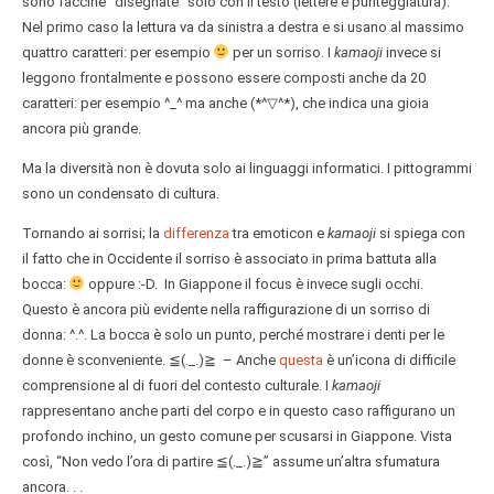
sono faccine “disegnate” solo con il testo (lettere e punteggiatura).
Nel primo caso la lettura va da sinistra a destra e si usano al massimo
quattro caratteri: per esempio
per un sorriso. I
kamaoji
invece si
leggono frontalmente e possono essere composti anche da 20
caratteri: per esempio ^_^ ma anche (*^▽^*), che indica una gioia
ancora più grande.
Ma la diversità non è dovuta solo ai linguaggi informatici. I pittogrammi
sono un condensato di cultura.
Tornando ai sorrisi; la
differenza
tra emoticon e
kamaoji
si spiega con
il fatto che in Occidente il sorriso è associato in prima battuta alla
bocca:
oppure :-D. In Giappone il focus è invece sugli occhi.
Questo è ancora più evidente nella raffigurazione di un sorriso di
donna: ^.^. La bocca è solo un punto, perché mostrare i denti per le
donne è sconveniente. ≦(._.)≧ – Anche
questa
è un’icona di difficile
comprensione al di fuori del contesto culturale. I
kamaoji
rappresentano anche parti del corpo e in questo caso raffigurano un
profondo inchino, un gesto comune per scusarsi in Giappone. Vista
così, “Non vedo l’ora di partire ≦(._.)≧” assume un’altra sfumatura
ancora. . .