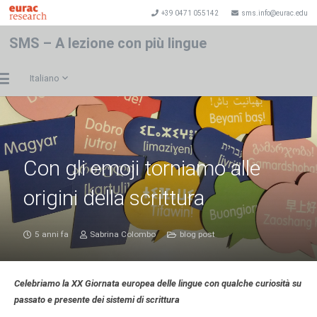
+39 0471 055142
sms.info@eurac.edu
SMS – A lezione con più lingue
Italiano
Con gli emoji torniamo alle
origini della scrittura
5 anni fa
Sabrina Colombo
blog post
Celebriamo la XX Giornata europea delle lingue con qualche curiosità su
passato e presente dei sistemi di scrittura