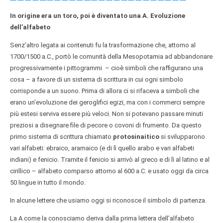
In origine era un toro, poi è diventato una A. Evoluzione
dell’alfabeto
Senz’altro legata ai contenuti fu la trasformazione che, attorno al
1700/1500 a.C., portò le comunità della Mesopotamia ad abbandonare
progressivamente i pittogrammi – cioè simboli che raffigurano una
cosa – a favore di un sistema di scrittura in cui ogni simbolo
corrisponde a un suono. Prima di allora ci si rifaceva a simboli che
erano un’evoluzione dei geroglifici egizi, ma con i commerci sempre
più estesi serviva essere più veloci. Non si potevano passare minuti
preziosi a disegnare file di pecore o covoni di frumento. Da questo
primo sistema di scrittura chiamato
protosinaitico
si svilupparono
vari alfabeti: ebraico, aramaico (e di lì quello arabo e vari alfabeti
indiani) e fenicio. Tramite il fenicio si arrivò al greco e di lì al latino e al
cirillico – alfabeto comparso attorno al 600 a.C. e usato oggi da circa
50 lingue in tutto il mondo.
In alcune lettere che usiamo oggi si riconosce il simbolo di partenza.
La A come la conosciamo deriva dalla prima lettera dell’alfabeto