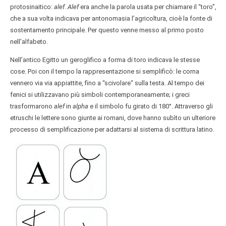
protosinaitico:
alef
.
Alef
era anche la parola usata per chiamare il “toro”,
che a sua volta indicava per antonomasia l’agricoltura, cioè la fonte di
sostentamento principale. Per questo venne messo al primo posto
nell’alfabeto.
Nell’antico Egitto un geroglifico a forma di toro indicava le stesse
cose. Poi con il tempo la rappresentazione si semplificò: le corna
vennero via via appiattite, fino a “scivolare“ sulla testa. Al tempo dei
fenici si utilizzavano più simboli contemporaneamente; i greci
trasformarono
alef
in
alpha
e il simbolo fu girato di 180°. Attraverso gli
etruschi le lettere sono giunte ai romani, dove hanno subìto un ulteriore
processo di semplificazione per adattarsi al sistema di scrittura latino.