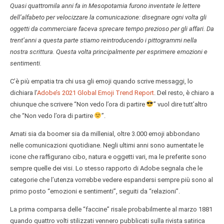
Quasi quattromila anni fa in Mesopotamia furono inventate le lettere
dell’alfabeto per velocizzare la comunicazione: disegnare ogni volta gli
oggetti da commerciare faceva sprecare tempo prezioso per gli affari. Da
trent’anni a questa parte stiamo reintroducendo i pittogrammi nella
nostra scrittura. Questa volta principalmente per esprimere emozioni e
sentimenti.
C’è più empatia tra chi usa gli emoji quando scrive messaggi, lo
dichiara l’
Adobe’s 2021 Global Emoji Trend Report
. Del resto, è chiaro a
chiunque che scrivere “Non vedo l’ora di partire
” vuol dire tutt’altro
che “Non vedo l’ora di partire
”.
Amati sia da boomer sia da millenial, oltre 3.000 emoji abbondano
nelle comunicazioni quotidiane. Negli ultimi anni sono aumentate le
icone che raffigurano cibo, natura e oggetti vari, ma le preferite sono
sempre quelle dei visi. Lo stesso rapporto di Adobe segnala che le
categorie che l’utenza vorrebbe vedere espandersi sempre più sono al
primo posto “emozioni e sentimenti”, seguiti da “relazioni”.
La prima comparsa delle “faccine” risale probabilmente al marzo 1881
quando quattro volti stilizzati vennero pubblicati sulla rivista satirica