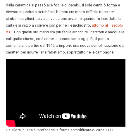
dalla ceramica si passò alle foglie di bambù, il sole cambiò forma e
diventò squadrato perché sul bambù era molto difficile tracciare
simboli curvilinei. La vera rivoluzione avvenne quando fu introdotta la
carta e si iniziò a scrivere con pennelli e inchiostro,
attorno al II secolo
d.C.
. Con questi strumenti era più facile arricchire i caratteri e nacque la
calligrafia cinese, così come la conosciamo oggi. Fu il partito
comunista, a partire dal 1945, a imporre una nuova semplificazione dei
caratteri per ridurre l’analfabetismo, soprattutto nelle campagne.
Da allora in Cina si preferisce la forma semplificata di circa 2.000