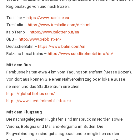
Regionalzüge von und nach Bozen.
Trainline –
https://www.trainline.eu
Trenitalia –
https://www.trenitalia.com/de.html
ItaloTreno –
https://www.italotreno.it/en
ÖBB –
http://www.oebb.at/en/
Deutsche Bahn –
https://www.bahn.com/en
Bolzano Local trains –
https://www.suedtirolmobil.info/de/
Mit dem Bus
Fernbusse halten etwa 4 km vom Tagungsort entfernt (Messe Bozen).
Von dort aus können Sie einen Nahverkehrszug oder lokale Busse
nehmen und das Stadtzentrum erreichen.
https://global.flixbus.com/
https://www.suedtirolmobil.info/en/
Mit dem Flugzeug
Die nächstgelegenen Flughäfen sind Innsbruck im Norden sowie
Verona, Bologna und Mailand-Bergamo im Süden. Die
Flugverbindungen sind gut ausgebaut und ermöglichen es den