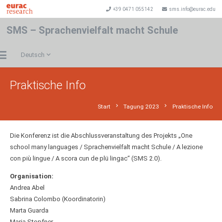
+39 0471 055142
sms.info@eurac.edu
SMS – Sprachenvielfalt macht Schule
Deutsch
Praktische Info
chevron_right
chevron_right
Start
Tagung 2023
Praktische Info
Die Konferenz ist die Abschlussveranstaltung des Projekts „One
school many languages / Sprachenvielfalt macht Schule / A lezione
con più lingue / A scora cun de plü lingac“ (SMS 2.0).
Organisation:
Andrea Abel
Sabrina Colombo (Koordinatorin)
Marta Guarda
Maria Stopfner