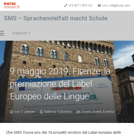
+39 0471 055142
sms.info@eurac.edu
SMS – Sprachenvielfalt macht Schule
Deutsch
9 maggio 2019, Firenze: la
premiazione del Label
Europeo delle Lingue
vor 7 Jahren
Sabrina Colombo
Event
,
Event
,
Evento
Che SMS fosse uno dei 16 progetti vincitori del
Label europeo delle