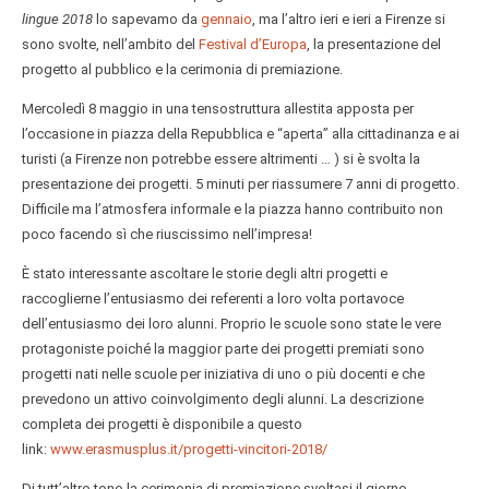
lingue
2018
lo sapevamo da
gennaio
, ma l’altro ieri e ieri a Firenze si
sono svolte, nell’ambito del
Festival d’Europa
, la presentazione del
progetto al pubblico e la cerimonia di premiazione.
Mercoledì 8 maggio in una tensostruttura allestita apposta per
l’occasione in piazza della Repubblica e “aperta” alla cittadinanza e ai
turisti (a Firenze non potrebbe essere altrimenti … ) si è svolta la
presentazione dei progetti. 5 minuti per riassumere 7 anni di progetto.
Difficile ma l’atmosfera informale e la piazza hanno contribuito non
poco facendo sì che riuscissimo nell’impresa!
È stato interessante ascoltare le storie degli altri progetti e
raccoglierne l’entusiasmo dei referenti a loro volta portavoce
dell’entusiasmo dei loro alunni. Proprio le scuole sono state le vere
protagoniste poiché la maggior parte dei progetti premiati sono
progetti nati nelle scuole per iniziativa di uno o più docenti e che
prevedono un attivo coinvolgimento degli alunni. La descrizione
completa dei progetti è disponibile a questo
link:
www.erasmusplus.it/progetti-vincitori-2018/
Di tutt’altro tono la cerimonia di premiazione svoltasi il giorno