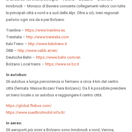
Innsbruck – Monaco di Baviera consente collegamenti veloci con tutte
le principali città a nord e a sud delle Alpi. Oltre a ciò, treni regionali
partono ogni ora da e per Bolzano.
Trainline –
https://www.trainline.eu
Trenitalia –
http://www.trenitalia.com
ItaloTreno –
http://www.italotreno.it
ÖBB –
http://www.oebb.at/en/
Deutsche Bahn –
https://www.bahn.com/en
Bolzano Local trains –
https://www.sii.bz.it
In autobus:
Gli autobus a lunga percorrenza si fermano a circa 4 km dal centro
città (fermata: Messe Bozen/ Fiera Bolzano). Da lì è possibile prendere
un treno locale o un autobus e raggiungere il centro città.
https://global.flixbus.com/
https://www.suedtirolmobil.info/it/
In aereo:
Gli aeroporti più vicini a Bolzano sono Innsbruck a nord, Verona,