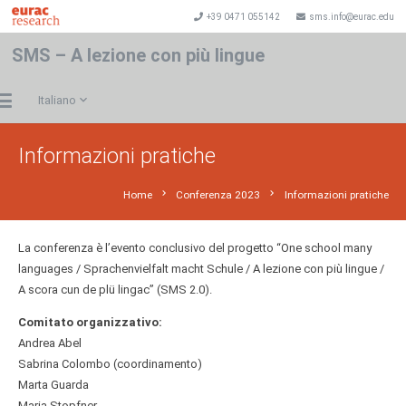
+39 0471 055142
sms.info@eurac.edu
SMS – A lezione con più lingue
Italiano
Informazioni pratiche
chevron_right
chevron_right
Home
Conferenza 2023
Informazioni pratiche
La conferenza è l’evento conclusivo del progetto “One school many
languages / Sprachenvielfalt macht Schule / A lezione con più lingue /
A scora cun de plü lingac” (SMS 2.0).
Comitato organizzativo:
Andrea Abel
Sabrina Colombo (coordinamento)
Marta Guarda
Maria Stopfner