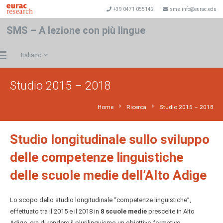
+39 0471 055142
sms.info@eurac.edu
SMS – A lezione con più lingue
Italiano
Studio 2015 – 2018
chevron_right
chevron_right
Home
Ricerca
Studio 2015 – 2018
Studio longitudinale sullo sviluppo
delle competenze linguistiche
delle scuole medie
dell’Alto Adige
Lo scopo dello studio longitudinale “competenze linguistiche”,
effettuato tra il 2015 e il 2018 in
8 scuole medie
prescelte in Alto
Adige, era di rendere il plurilinguismo un obiettivo formativo.