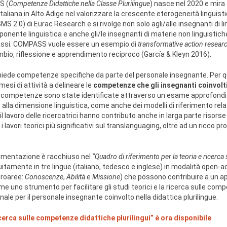
S (
Competenze Didattiche nella Classe Plurilingue
) nasce nel 2020 e mira
aliana in Alto Adige nel valorizzare la crescente eterogeneità linguistica 
MS 2.0) di Eurac Research e si rivolge non solo agli/alle insegnanti di li
omponente linguistica e anche gli/le insegnanti di materie non linguistic
 classi. COMPASS vuole essere un esempio di
transformative action resear
mbio, riflessione e apprendimento reciproco (García & Kleyn 2016).
ichiede competenze specifiche da parte del personale insegnante. Per que
esi di attività a delineare le
competenze che gli insegnanti coinvolti 
 competenze sono state identificate attraverso un esame approfondito
e alla dimensione linguistica, come anche dei modelli di riferimento relati
 il lavoro delle ricercatrici hanno contributo anche in larga parte risors
e, i lavori teorici più significativi sul translanguaging, oltre ad un ricco
cumentazione è racchiuso nel
“Quadro di riferimento per la teoria e ricerca
itamente in tre lingue (italiano, tedesco e inglese) in modalità open-ac
croaree:
Conoscenze
,
Abilità
e
Missione
) che possono contribuire a un a
ome uno strumento per facilitare gli studi teorici e la ricerca sulle com
ale per il personale insegnante coinvolto nella didattica plurilingue.
icerca sulle competenze didattiche plurilingui” è ora disponibile