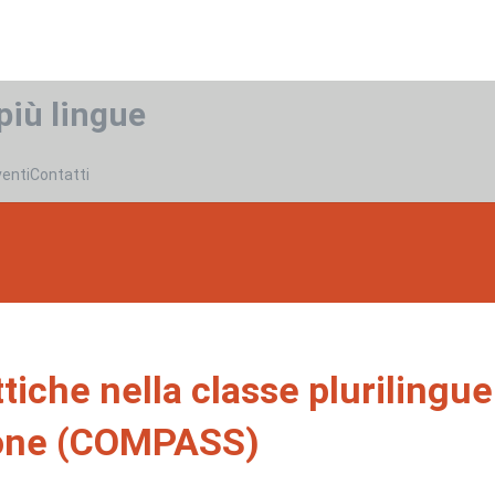
più lingue
venti
Contatti
che nella classe plurilingue: 
ione (COMPASS)