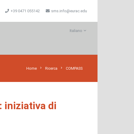
+39 0471 055142
sms.info@eurac.edu
Italiano
chevron_right
chevron_right
Home
Ricerca
COMPASS
iniziativa di