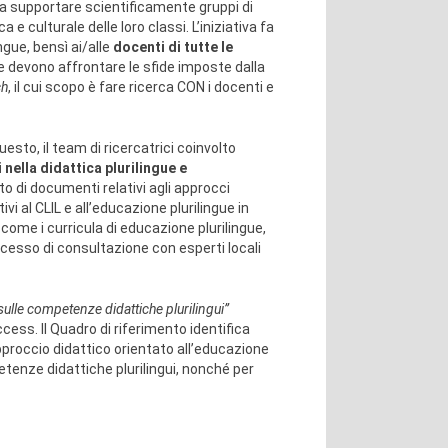
 a supportare scientificamente gruppi di
e culturale delle loro classi. L’iniziativa fa
ngue, bensì ai/alle
docenti di tutte le
he devono affrontare le sfide imposte dalla
ch
, il cui scopo è fare ricerca CON i docenti e
sto, il team di ricercatrici coinvolto
nella didattica plurilingue e
 di documenti relativi agli approcci
vi al CLIL e all’educazione plurilingue in
e come i curricula di educazione plurilingue,
 processo di consultazione con esperti locali
 sulle competenze didattiche plurilingui”
cess. Il Quadro di riferimento identifica
pproccio didattico orientato all’educazione
petenze didattiche plurilingui, nonché per