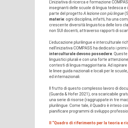
L’iniziativa di ricerca e formazione COMPAS
insegnanti delle scuole di lingua tedesca e it
parte del progetto
A lezione con più lingue
(S
materie
: ogni disciplina, infatti, ha una c
crescente diversità linguistica delle loro
non SUI docenti, attraverso rapporti di sca
L’educazione plurilingue e interculturale r
nell’iniziativa COMPASS ha dedicato i primi m
interculturale devono possedere
. Queste
linguistici plurali e con una forte attenzion
contesti di lingua maggioritaria. Ad ispirare
le linee guida nazionali e locali per le scuol
ed internazionali.
Il frutto di questo complesso lavoro di do
(Guarda & Hofer 2021), ora scaricabile gratu
una serie di risorse (raggruppate in tre ma
plurilingue. Come tale, il Quadro è inteso c
pianificare programmi di sviluppo profession
Il “Quadro di riferimento per la teoria e r