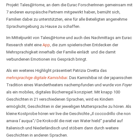
Projekt Tales@Home, an dem die Eurac ForscherInnen gemeinsam mit
7 anderen europäische Partnern mitgewirkt haben, bemüht sich,
Familien dabei zu unterstützten, eine für alle Beteiligten angenehme
Sprachumgebung zu Hause zu schaffen.
Im Mittelpunkt von Tales@Home und auch des Nachmittags am Eurac
Research steht eine
App
, die zum spielerischen Entdecken der
Mehrsprachigkeit innerhalb der Familie einlädt und die damit
verbundenen Emotionen ins Gespräch bringt.
Als ein weiteres Highlight präsentiert Patrizia Civetta das
mehrsprachige digit
ale Kamishibai
. Das Kamishibai ist der japanischen
Tradition eines Wandertheaters nachempfunden und wurde von
Foyer
als ein mobiles, digitales Bücherregal konzipiert. Mit knapp 100
Geschichten in 21 verschiedenen Sprachen, wird es Kindern
ermöglicht, Geschichten in der jeweiligen Muttersprache zu hören. Als
kleine Kostprobe hören wir live die Geschichte „Il coccodrillo che non
amava l`auqua“/ De Krokodil die niet van Water hield“ parallel auf
Italienisch und Niederländisch und stöbern dann durch weitere
Geschichten in anderen Sprachen.