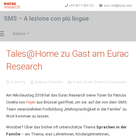
+39 0471 055142
sms.info@eurac.edu
SMS – A lezione con più lingue
Italiano
Tales@Home zu Gast am Eurac
Research
8 anni fa
Sabrina Colombo
Event
,
Event
,
Evento
,
formazione
Am Nikolaustag 2018 hat das Eurac Research seine Türen für Patrizia
Civetta von
Foyer
aus Brüssel geöffnet, um sie auf der von dem SMS-
Team veranstalteten Fortbildung „Mehrsprachigkeit in der Familie“ zu
Wort kommen zu lassen.
Worüber? Über das bisher oft unterschätze Thema
Sprachen in der
Familie
– ein Thema, was LehrerInnen, KindergärtnerInnen,