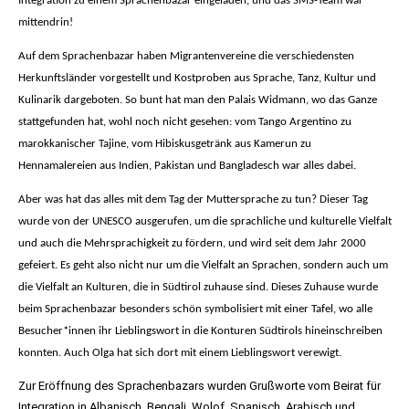
Integration zu einem Sprachenbazar eingeladen, und das SMS-Team war
mittendrin!
Auf dem Sprachenbazar haben Migrantenvereine die verschiedensten
Herkunftsländer vorgestellt und Kostproben aus Sprache, Tanz, Kultur und
Kulinarik dargeboten. So bunt hat man den Palais Widmann, wo das Ganze
stattgefunden hat, wohl noch nicht gesehen: vom Tango Argentino zu
marokkanischer Tajine, vom Hibiskusgetränk aus Kamerun zu
Hennamalereien aus Indien, Pakistan und Bangladesch war alles dabei.
Aber was hat das alles mit dem Tag der Muttersprache zu tun? Dieser Tag
wurde von der UNESCO ausgerufen, um die sprachliche und kulturelle Vielfalt
und auch die Mehrsprachigkeit zu fördern, und wird seit dem Jahr 2000
gefeiert. Es geht also nicht nur um die Vielfalt an Sprachen, sondern auch um
die Vielfalt an Kulturen, die in Südtirol zuhause sind. Dieses Zuhause wurde
beim Sprachenbazar besonders schön symbolisiert mit einer Tafel, wo alle
Besucher*innen ihr Lieblingswort in die Konturen Südtirols hineinschreiben
konnten. Auch Olga hat sich dort mit einem Lieblingswort verewigt.
Zur Eröffnung des Sprachenbazars wurden Grußworte vom Beirat für
Integration in Albanisch, Bengali, Wolof, Spanisch, Arabisch und