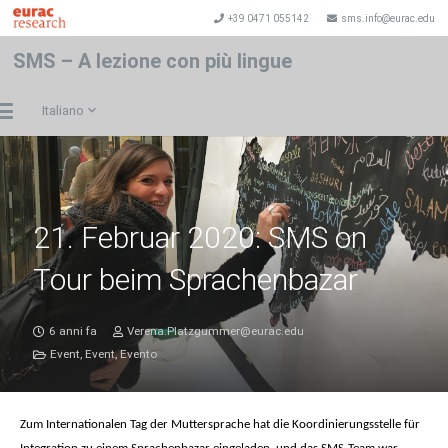
+39 0471 055142
sms.info@eurac.edu
SMS – A lezione con più lingue
Italiano
21. Februar 2020: SMS on
Tour beim Sprachenbazar
6 anni fa
Verena.Platzgummer@eurac.edu
Event
,
Event
,
Evento
Zum Internationalen Tag der Muttersprache hat die Koordinierungsstelle für