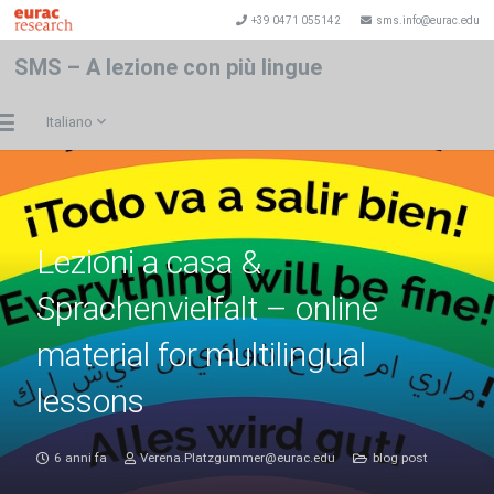
+39 0471 055142
sms.info@eurac.edu
SMS – A lezione con più lingue
Italiano
Lezioni a casa &
Sprachenvielfalt – online
material for multilingual
lessons
6 anni fa
Verena.Platzgummer@eurac.edu
blog post