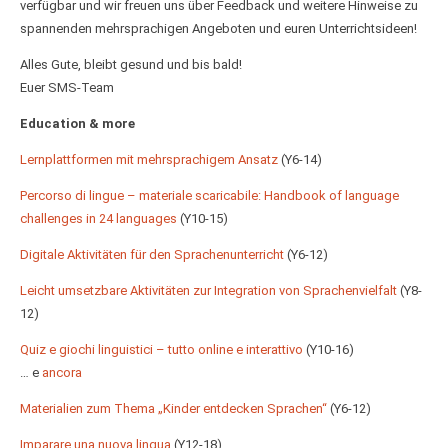
verfügbar und wir freuen uns über Feedback und weitere Hinweise zu
spannenden mehrsprachigen Angeboten und euren Unterrichtsideen!
Alles Gute, bleibt gesund und bis bald!
Euer SMS-Team
Education & more
Lernplattformen mit mehrsprachigem Ansatz
(Y6-14)
Percorso di lingue – materiale scaricabile: Handbook of language
challenges in 24 languages
(Y10-15)
Digitale Aktivitäten für den Sprachenunterricht
(Y6-12)
Leicht umsetzbare Aktivitäten zur Integration von Sprachenvielfalt
(Y8-
12)
Quiz e giochi linguistici – tutto online e interattivo
(Y10-16)
… e
ancora
Materialien zum Thema „Kinder entdecken Sprachen“
(Y6-12)
Imparare una nuova lingua
(Y12-18)