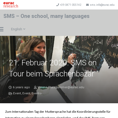
+39 0471 055142
sms.info@eurac.edu
SMS – One school, many languages
English
21. Februar 2020: SMS on
Tour beim Sprachenbazar
6 years ago
Verena.Platzgummer@eurac.edu
Event
,
Event
,
Evento
Zum Internationalen Tag der Muttersprache hat die Koordinierungsstelle für