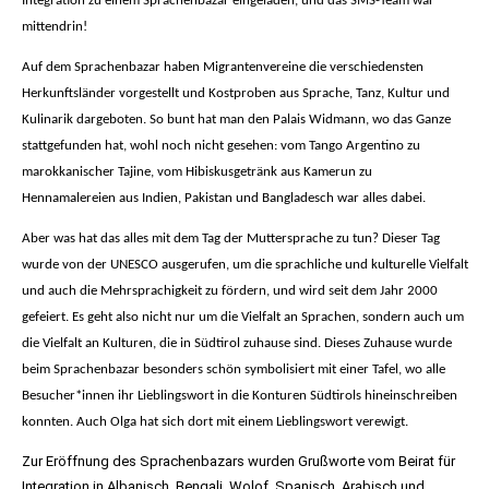
Integration zu einem Sprachenbazar eingeladen, und das SMS-Team war
mittendrin!
Auf dem Sprachenbazar haben Migrantenvereine die verschiedensten
Herkunftsländer vorgestellt und Kostproben aus Sprache, Tanz, Kultur und
Kulinarik dargeboten. So bunt hat man den Palais Widmann, wo das Ganze
stattgefunden hat, wohl noch nicht gesehen: vom Tango Argentino zu
marokkanischer Tajine, vom Hibiskusgetränk aus Kamerun zu
Hennamalereien aus Indien, Pakistan und Bangladesch war alles dabei.
Aber was hat das alles mit dem Tag der Muttersprache zu tun? Dieser Tag
wurde von der UNESCO ausgerufen, um die sprachliche und kulturelle Vielfalt
und auch die Mehrsprachigkeit zu fördern, und wird seit dem Jahr 2000
gefeiert. Es geht also nicht nur um die Vielfalt an Sprachen, sondern auch um
die Vielfalt an Kulturen, die in Südtirol zuhause sind. Dieses Zuhause wurde
beim Sprachenbazar besonders schön symbolisiert mit einer Tafel, wo alle
Besucher*innen ihr Lieblingswort in die Konturen Südtirols hineinschreiben
konnten. Auch Olga hat sich dort mit einem Lieblingswort verewigt.
Zur Eröffnung des Sprachenbazars wurden Grußworte vom Beirat für
Integration in Albanisch, Bengali, Wolof, Spanisch, Arabisch und