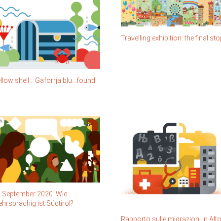
Travelling exhibition: the final st
llow shell… Gaforrja blu…found!
 September 2020. Wie
hrsprachig ist Südtirol?
Rapporto sulle migrazioni in Alt