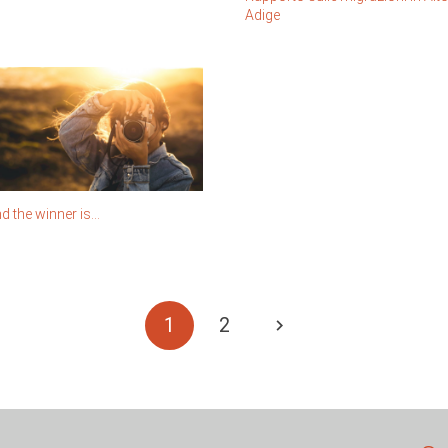
Adige
d the winner is…
1
2