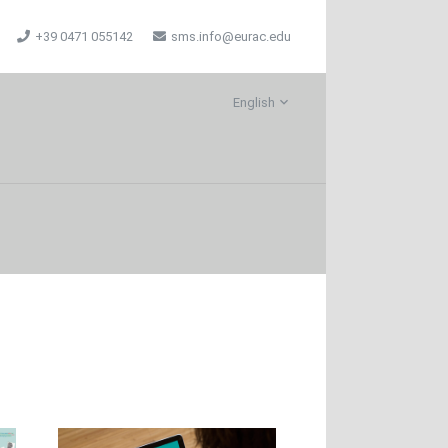
+39 0471 055142
sms.info@eurac.edu
English