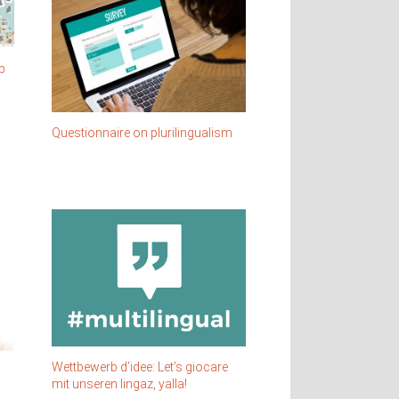
op
Questionnaire on plurilingualism
Wettbewerb d’idee: Let’s giocare
mit unseren lingaz, yalla!
o