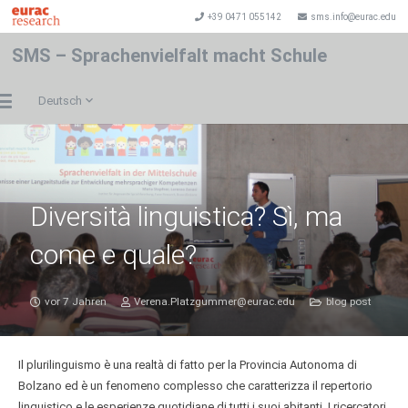
+39 0471 055142
sms.info@eurac.edu
SMS – Sprachenvielfalt macht Schule
Deutsch
Diversità linguistica? Sì, ma
come e quale?
vor 7 Jahren
Verena.Platzgummer@eurac.edu
blog post
Il plurilinguismo è una realtà di fatto per la Provincia Autonoma di
Bolzano ed è un fenomeno complesso che caratterizza il repertorio
linguistico e le esperienze quotidiane di tutti i suoi abitanti. I ricercatori