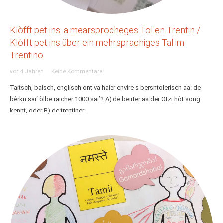
Klòfft pet ins: a mearsprocheges Tol en Trentin /
Klòfft pet ins über ein mehrsprachiges Tal im
Trentino
vor 4 Jahren
Keine Kommentare
Taitsch, balsch, englisch ont va haier envire s bersntolerisch aa: de
bèrkn sai‘ òlbe raicher 1000 sai’? A) de beirter as der Ötzi hòt song
kennt, oder B) de trentiner…