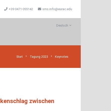
+39 0471 055142
sms.info@eurac.edu
Deutsch
chevron_right
chevron_right
Start
Tagung 2023
Keynotes
ückenschlag zwischen