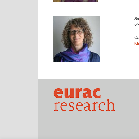
So
vi
Ga
Me