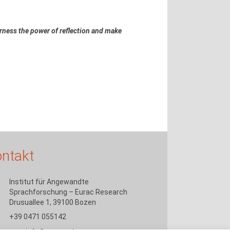
rness the power of reflection and make
ntakt
Institut für Angewandte
Sprachforschung – Eurac Research
Drusuallee 1, 39100 Bozen
+39 0471 055142