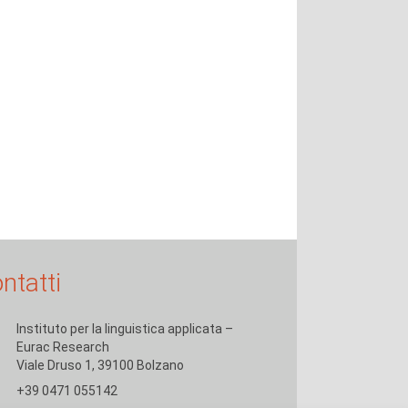
ntatti
Instituto per la linguistica applicata –
Eurac Research
Viale Druso 1, 39100 Bolzano
+39 0471 055142