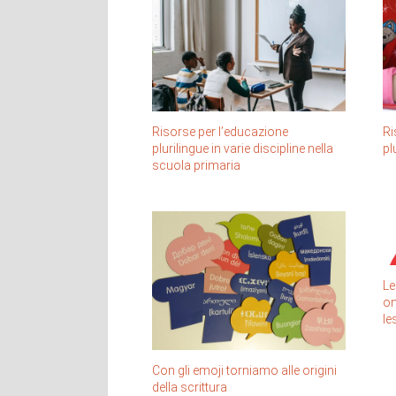
Ri
Risorse per l’educazione
pl
plurilingue in varie discipline nella
scuola primaria
Le
on
le
Con gli emoji torniamo alle origini
della scrittura