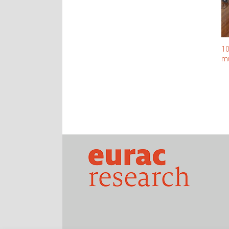
10
mu