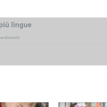
più lingue
venti
Contatti