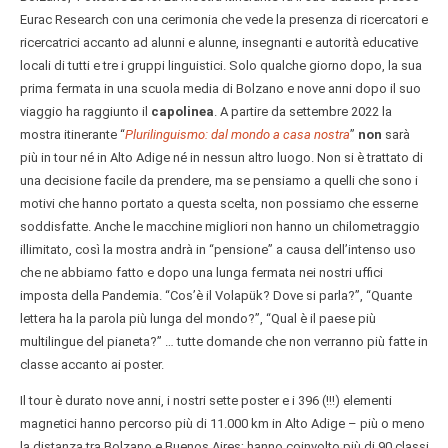
Eurac Research con una cerimonia che vede la presenza di ricercatori e
ricercatrici accanto ad alunni e alunne, insegnanti e autorità educative
locali di tutti e tre i gruppi linguistici. Solo qualche giorno dopo, la sua
prima fermata in una scuola media di Bolzano e nove anni dopo il suo
viaggio ha raggiunto il
capolinea
. A partire da settembre 2022 la
mostra itinerante “
Plurilinguismo: dal mondo a casa nostra
”
non
sarà
più in tour né in Alto Adige né in nessun altro luogo. Non si è trattato di
una decisione facile da prendere, ma se pensiamo a quelli che sono i
motivi che hanno portato a questa scelta, non possiamo che esserne
soddisfatte. Anche le macchine migliori non hanno un chilometraggio
illimitato, così la mostra andrà in “pensione” a causa dell’intenso uso
che ne abbiamo fatto e dopo una lunga fermata nei nostri uffici
imposta della Pandemia. “Cos’è il Volapük? Dove si parla?”, “Quante
lettera ha la parola più lunga del mondo?”, “Qual è il paese più
multilingue del pianeta?” … tutte domande che non verranno più fatte in
classe accanto ai poster.
Il tour è durato nove anni, i nostri sette poster e i 396 (!!!) elementi
magnetici hanno percorso più di 11.000 km in Alto Adige – più o meno
la distanza tra Bolzano e Buenos Aires; hanno coinvolto più di 90 classi