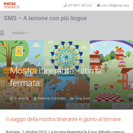
+39 0471 055142
sms.info@eurac.edu
SMS – A lezione con più lingue
Italiano
Mostra itinerante: ultima
fermata
4 anni fa
Sabrina Colombo
blog post
Il viaggio della mostra itinerante è giunto al termine.
Bolzano, 1 ottobre 2013. La mostra itinerante fa il suo debutto presso