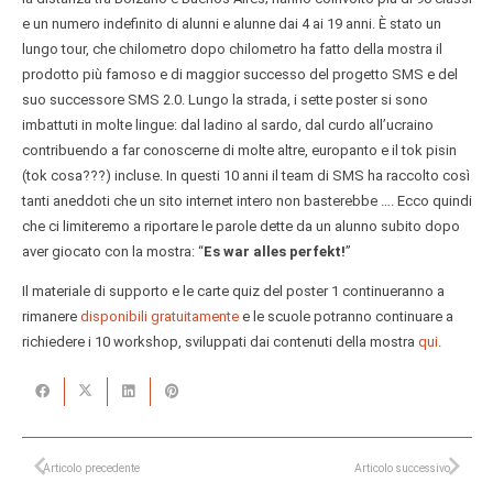
e un numero indefinito di alunni e alunne dai 4 ai 19 anni. È stato un
lungo tour, che chilometro dopo chilometro ha fatto della mostra il
prodotto più famoso e di maggior successo del progetto SMS e del
suo successore SMS 2.0. Lungo la strada, i sette poster si sono
imbattuti in molte lingue: dal ladino al sardo, dal curdo all’ucraino
contribuendo a far conoscerne di molte altre, europanto e il tok pisin
(tok cosa???) incluse. In questi 10 anni il team di SMS ha raccolto così
tanti aneddoti che un sito internet intero non basterebbe …. Ecco quindi
che ci limiteremo a riportare le parole dette da un alunno subito dopo
aver giocato con la mostra: “
Es war alles perfekt!
”
Il materiale di supporto e le carte quiz del poster 1 continueranno a
rimanere
disponibili gratuitamente
e le scuole potranno continuare a
richiedere i 10 workshop, sviluppati dai contenuti della mostra
qui
.
Articolo precedente
Articolo successivo