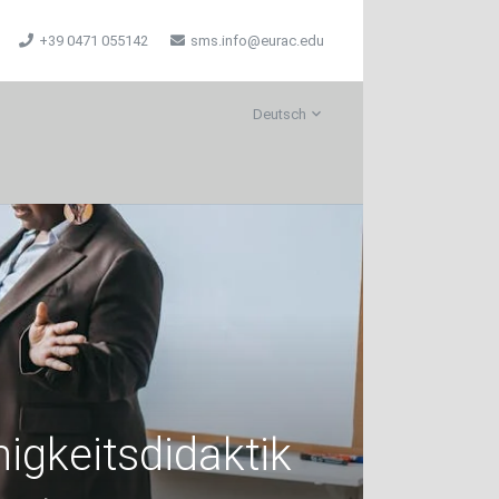
+39 0471 055142
sms.info@eurac.edu
Deutsch
igkeitsdidaktik