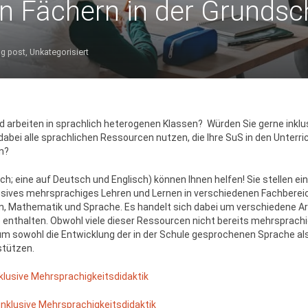
n Fächern in der Grundsc
og post
,
Unkategorisiert
d arbeiten in sprachlich heterogenen Klassen? Würden Sie gerne inkl
abei alle sprachlichen Ressourcen nutzen, die Ihre SuS in den Unterri
n?
lisch; eine auf Deutsch und Englisch) können Ihnen helfen! Sie stelle
usives mehrsprachiges Lehren und Lernen in verschiedenen Fachbereic
n, Mathematik und Sprache. Es handelt sich dabei um verschiedene A
enthalten. Obwohl viele dieser Ressourcen nicht bereits mehrsprachig
m sowohl die Entwicklung der in der Schule gesprochenen Sprache als
stützen.
klusive Mehrsprachigkeitsdidaktik
 inklusive Mehrsprachigkeitsdidaktik