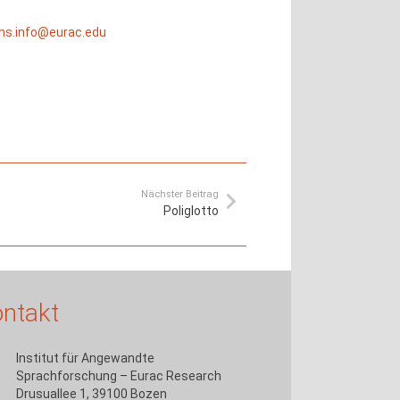
s.info@eurac.edu
Nächster Beitrag
Poliglotto
ntakt
Institut für Angewandte
Sprachforschung – Eurac Research
Drusuallee 1, 39100 Bozen