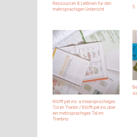
Ressourcen & Leitlinien für den
5.
mehrsprachigen Unterricht
Be
zu
Klòfft pet ins: a mearsprocheges
Tol en Trentin / Klòfft pet ins über
ein mehrsprachiges Tal im
Trentino