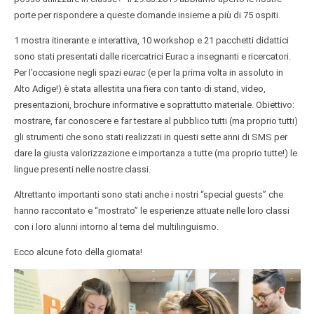
porte per rispondere a queste domande insieme a più di 75 ospiti.
1 mostra itinerante e interattiva, 10 workshop e 21 pacchetti didattici
sono stati presentati dalle ricercatrici Eurac a insegnanti e ricercatori.
Per l’occasione negli spazi
eurac
(e per la prima volta in assoluto in
Alto Adige!) è stata allestita una fiera con tanto di stand, video,
presentazioni, brochure informative e soprattutto materiale. Obiettivo:
mostrare, far conoscere e far testare al pubblico tutti (ma proprio tutti)
gli strumenti che sono stati realizzati in questi sette anni di SMS per
dare la giusta valorizzazione e importanza a tutte (ma proprio tutte!) le
lingue presenti nelle nostre classi.
Altrettanto importanti sono stati anche i nostri “special guests” che
hanno raccontato e “mostrato” le esperienze attuate nelle loro classi
con i loro alunni intorno al tema del multilinguismo.
Ecco alcune foto della giornata!