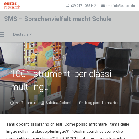
+39 0471 055142
sms.info@eurac.edu
SMS – Sprachenvielfalt macht Schule
Deutsch
1001 strumenti per classi
multilingui
vor 7 Jahren
Sabrina Colombo
blog post
,
formazione
Tanti docenti si saranno chiesti “Come posso affrontare il tema delle
lingue nella mia classe plurilingue?”, “Quali materiali esistono che
posso utilizzare in classe?” Il 29.03.2019 abbiamo aperto le nostre