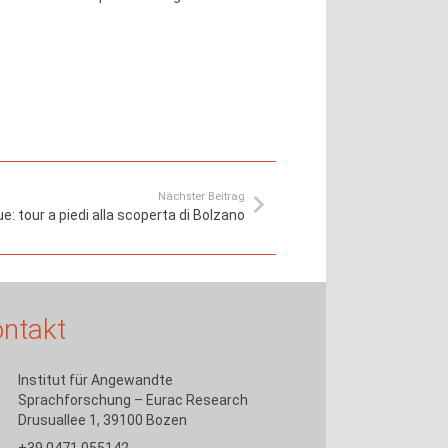
Nächster Beitrag
ue: tour a piedi alla scoperta di Bolzano
ntakt
Institut für Angewandte
Sprachforschung – Eurac Research
Drusuallee 1, 39100 Bozen
+39 0471 055142