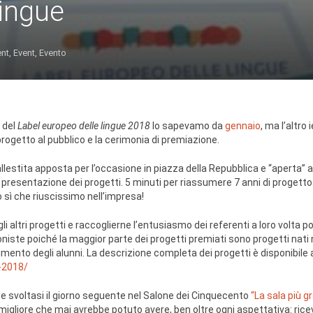
ingue
ent
,
Event
,
Evento
 del
Label europeo delle lingue
2018
lo sapevamo da
gennaio
, ma l’altro 
progetto al pubblico e la cerimonia di premiazione.
estita apposta per l’occasione in piazza della Repubblica e “aperta” all
a presentazione dei progetti. 5 minuti per riassumere 7 anni di progetto.
sì che riuscissimo nell’impresa!
i altri progetti e raccoglierne l’entusiasmo dei referenti a loro volta p
niste poiché la maggior parte dei progetti premiati sono progetti nati ne
mento degli alunni. La descrizione completa dei progetti è disponibile
-2018/
one svoltasi il giorno seguente nel Salone dei Cinquecento
“La sala più 
igliore che mai avrebbe potuto avere, ben oltre ogni aspettativa: riceve