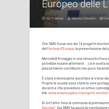
Europeo delle L
vor 7 Jahren
Sabrina Colombo
Ev
Che SMS fosse uno dei 16 progetti vincitori
del
Festival d’Europa
, la presentazione del 
Mercoledì 8 maggio in una tensostruttura all
potrebbe essere altrimenti … ) si è svolta l
piazza hanno contribuito non poco facendo 
È stato interessante ascoltare le storie degl
Proprio le scuole sono state le vere protago
docenti e che prevedono un attivo coinvolgi
link:
www.erasmusplus.it/progetti-vincitori
Di tutt’altro tono la cerimonia di premiazi
Vecchio”
. Qui SMS ha avuto la conclusione m