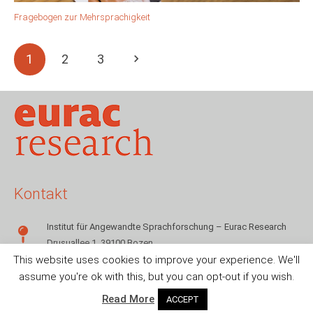
Fragebogen zur Mehrsprachigkeit
1
2
3
Kontakt
Institut für Angewandte Sprachforschung – Eurac Research
Drusuallee 1, 39100 Bozen
This website uses cookies to improve your experience. We'll
+39 0471 055142
assume you're ok with this, but you can opt-out if you wish.
sms.info@eurac.edu
Read More
ACCEPT