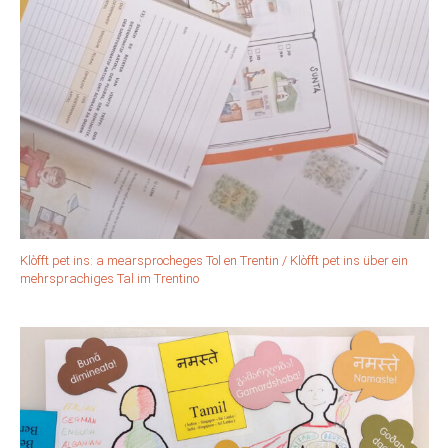
Klòfft pet ins: a mearsprocheges Tol en Trentin / Klòfft pet ins über ein
mehrsprachiges Tal im Trentino