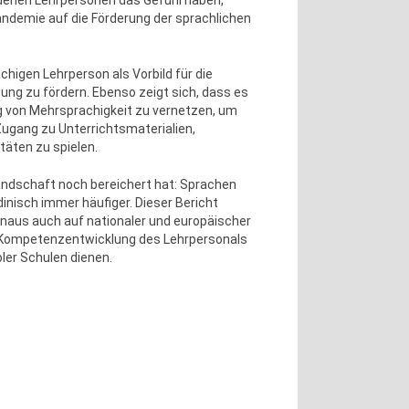
n denen Lehrpersonen das Gefühl haben,
andemie auf die Förderung der sprachlichen
chigen Lehrperson als Vorbild für die
dung zu fördern. Ebenso zeigt sich, dass es
g von Mehrsprachigkeit zu vernetzen, um
Zugang zu Unterrichtsmaterialien,
täten zu spielen.
 Landschaft noch bereichert hat: Sprachen
inisch immer häufiger. Dieser Bericht
inaus auch auf nationaler und europäischer
ur Kompetenzentwicklung des Lehrpersonals
oler Schulen dienen.