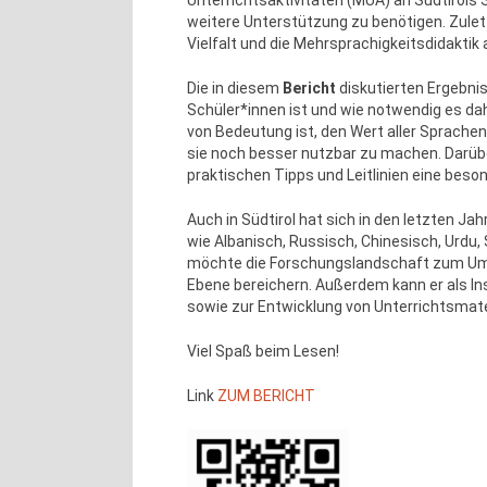
Unterrichtsaktivitäten (MUA) an Südtirols 
weitere Unterstützung zu benötigen. Zulet
Vielfalt und die Mehrsprachigkeitsdidaktik 
Die in diesem
Bericht
diskutierten Ergebnis
Schüler*innen ist und wie notwendig es dah
von Bedeutung ist, den Wert aller Sprache
sie noch besser nutzbar zu machen. Darübe
praktischen Tipps und Leitlinien eine beso
Auch in Südtirol hat sich in den letzten J
wie Albanisch, Russisch, Chinesisch, Urdu,
möchte die Forschungslandschaft zum Umgan
Ebene bereichern. Außerdem kann er als In
sowie zur Entwicklung von Unterrichtsmateri
Viel Spaß beim Lesen!
Link
ZUM BERICHT