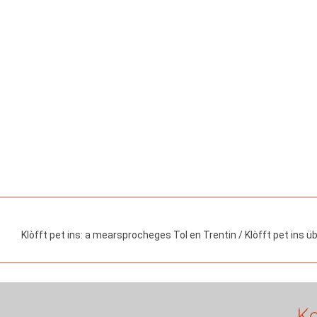
Klòfft pet ins: a mearsprocheges Tol en Trentin / Klòfft pet ins 
Ko