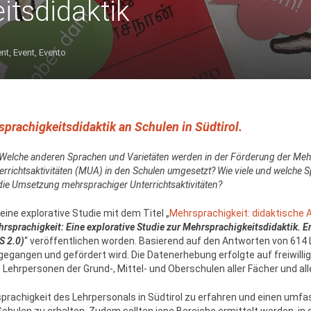
itsdidaktik
ent
,
Event
,
Evento
sprachigkeitsdidaktik an Schulen in Südtirol.
r … Welche anderen Sprachen und Varietäten werden in der Förderung der Me
rrichtsaktivitäten (MUA) in den Schulen umgesetzt? Wie viele und welche S
die Umsetzung mehrsprachiger Unterrichtsaktivitäten?
ine explorative Studie mit dem Titel „
Mehrsprachigkeit: didaktische A
rsprachigkeit: Eine explorative Studie zur Mehrsprachigkeitsdidaktik.
S 2.0)
“ veröffentlichen worden. Basierend auf den Antworten von 614 L
gegangen und gefördert wird. Die Datenerhebung erfolgte auf freiwillig
ehrpersonen der Grund-, Mittel- und Oberschulen aller Fächer und al
prachigkeit des Lehrpersonals in Südtirol zu erfahren und einen umfa