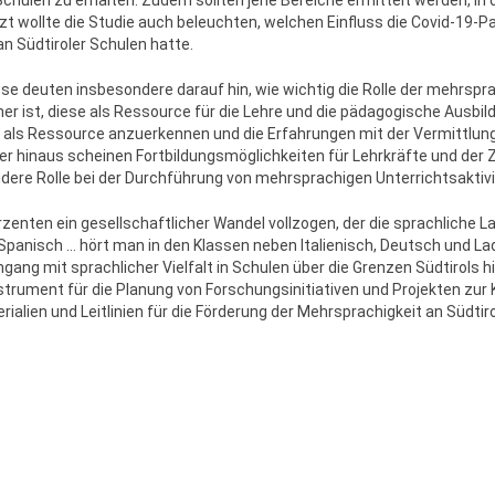
Schulen zu erhalten. Zudem sollten jene Bereiche ermittelt werden, i
zt wollte die Studie auch beleuchten, welchen Einfluss die Covid-19-P
an Südtiroler Schulen hatte.
se deuten insbesondere darauf hin, wie wichtig die Rolle der mehrspra
er ist, diese als Ressource für die Lehre und die pädagogische Ausbil
n als Ressource anzuerkennen und die Erfahrungen mit der Vermittlun
r hinaus scheinen Fortbildungsmöglichkeiten für Lehrkräfte und der 
ndere Rolle bei der Durchführung von mehrsprachigen Unterrichtsaktivi
ahrzenten ein gesellschaftlicher Wandel vollzogen, der die sprachliche
 Spanisch … hört man in den Klassen neben Italienisch, Deutsch und Lad
g mit sprachlicher Vielfalt in Schulen über die Grenzen Südtirols h
strument für die Planung von Forschungsinitiativen und Projekten z
alien und Leitlinien für die Förderung der Mehrsprachigkeit an Südtir