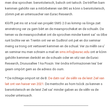
men drai sprochen: bersntolerisch, balsch ont taitsch. De trèffen barn
kemmen gahòltn van a mitòrbeteren van BKI as kònn s bersntolerisch,
zòmm pet an untersuacher van Eurac Research.
Klòfft pet ins ist a toal van projekt SMS 2.0 as kimmp va lònga zait
enviretrong ver za gem bèrt en de mearsprocheket en de schualn. De
temen va de mearspocheket ont de sprochen minder kennt sai’ va òlbe
runt bichte ver en Trentin ont ver en Sudtirol ont pet en doi seminar
meing sa trong ont vertiavert kemmen en de schual. Ver za mèlln se u’
en seminar mu men schraim a mail en
sms.info@eurac.edu
ont er kònn
gahòltn kemmen derèckt en de schualn oder en sitz van de Eurac
Research, Drususallee 1 ka Poazn. Ver òndra informazionen tea’ ber
gearn ompòrt gem as de adress do oum.
* De richtege omport ist de B.
De datn sai’ de sèlln va de leist Zeil van
lait ont van haiser van 2021
. De mentschn as hom tsòck za kennen s
bersntolerisch en de leist Zeil sai’ minder gaben as de sèlln va de
vouder untersuach.
___________________________________________