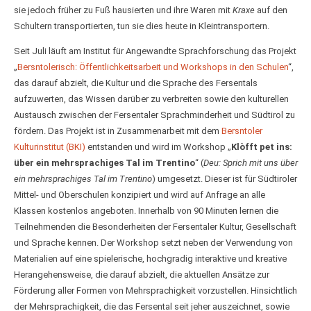
sie jedoch früher zu Fuß hausierten und ihre Waren mit
Kraxe
auf den
Schultern transportierten, tun sie dies heute in Kleintransportern.
Seit Juli läuft am Institut für Angewandte Sprachforschung das Projekt
„
Bersntolerisch: Öffentlichkeitsarbeit und Workshops in den Schulen
“,
das darauf abzielt, die Kultur und die Sprache des Fersentals
aufzuwerten, das Wissen darüber zu verbreiten sowie den kulturellen
Austausch zwischen der Fersentaler Sprachminderheit und Südtirol zu
fördern. Das Projekt ist in Zusammenarbeit mit dem
Bersntoler
Kulturinstitut (BKI)
entstanden und wird im Workshop „
Klòfft pet ins:
über ein mehrsprachiges Tal im Trentino
“ (
Deu: Sprich mit uns über
ein mehrsprachiges Tal im Trentino
) umgesetzt. Dieser ist für Südtiroler
Mittel- und Oberschulen konzipiert und wird auf Anfrage an alle
Klassen kostenlos angeboten. Innerhalb von 90 Minuten lernen die
Teilnehmenden die Besonderheiten der Fersentaler Kultur, Gesellschaft
und Sprache kennen. Der Workshop setzt neben der Verwendung von
Materialien auf eine spielerische, hochgradig interaktive und kreative
Herangehensweise, die darauf abzielt, die aktuellen Ansätze zur
Förderung aller Formen von Mehrsprachigkeit vorzustellen. Hinsichtlich
der Mehrsprachigkeit, die das Fersental seit jeher auszeichnet, sowie