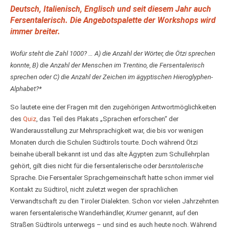
Deutsch, Italienisch, Englisch und seit diesem Jahr auch
Fersentalerisch. Die Angebotspalette der Workshops wird
immer breiter.
Wofür steht die Zahl 1000? … A) die Anzahl der Wörter, die Ötzi sprechen
konnte, B) die Anzahl der Menschen im Trentino, die Fersentalerisch
sprechen oder C) die Anzahl der Zeichen im ägyptischen Hieroglyphen-
Alphabet?*
So lautete eine der Fragen mit den zugehörigen Antwortmöglichkeiten
des
Quiz
, das Teil des Plakats „Sprachen erforschen“ der
Wanderausstellung zur Mehrsprachigkeit war, die bis vor wenigen
Monaten durch die Schulen Südtirols tourte. Doch während Ötzi
beinahe überall bekannt ist und das alte Ägypten zum Schullehrplan
gehört, gilt dies nicht für die fersentalerische oder
bersntolerische
Sprache. Die Fersentaler Sprachgemeinschaft hatte schon immer viel
Kontakt zu Südtirol, nicht zuletzt wegen der sprachlichen
Verwandtschaft zu den Tiroler Dialekten. Schon vor vielen Jahrzehnten
waren fersentalerische Wanderhändler,
Krumer
genannt, auf den
Straßen Südtirols unterwegs – und sind es auch heute noch. Während