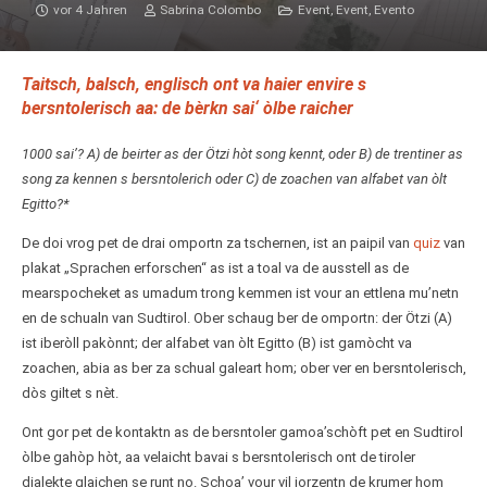
vor 4 Jahren
Sabrina Colombo
Event
,
Event
,
Evento
Taitsch, balsch, englisch ont va haier envire s
bersntolerisch aa: de bèrkn sai‘ òlbe raicher
1000 sai’? A) de beirter as der Ötzi hòt song kennt, oder B) de trentiner as
song za kennen s bersntolerich oder C) de zoachen van alfabet van òlt
Egitto?*
De doi vrog pet de drai omportn za tschernen, ist an paipil van
quiz
van
plakat „Sprachen erforschen“ as ist a toal va de ausstell as de
mearspocheket as umadum trong kemmen ist vour an ettlena mu’netn
en de schualn van Sudtirol. Ober schaug ber de omportn: der Ötzi (A)
ist iberòll pakònnt; der alfabet van òlt Egitto (B) ist gamòcht va
zoachen, abia as ber za schual galeart hom; ober ver en bersntolerisch,
dòs giltet s nèt.
Ont gor pet de kontaktn as de bersntoler gamoa’schòft pet en Sudtirol
òlbe gahòp hòt, aa velaicht bavai s bersntolerisch ont de tiroler
dialekte glaichen se runt no. Schoaʼ vour vil jorzentn de krumer hom