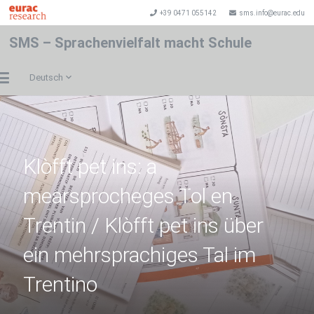
+39 0471 055142
sms.info@eurac.edu
SMS – Sprachenvielfalt macht Schule
Deutsch
Klòfft pet ins: a
mearsprocheges Tol en
Trentin / Klòfft pet ins über
ein mehrsprachiges Tal im
Trentino