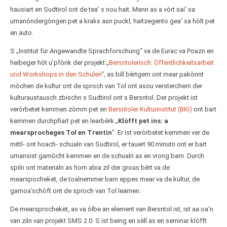
hausiart en Sudtirol ont de teaʼ s nou hait. Menn as a vòrt saiʼ sa
umanòndergòngen pet a kraks asn puckl, haitzegento geaʼ sa hòlt pet
en auto.
S „Institut für Angewandte Sprachforschung“ va de Eurac va Poazn en
heibeger hòt u’pfònk der projekt „
Bersntolerisch: Öffentlichkeitsarbeit
und Workshops in den Schulen
“, as bill bèrtgem ont mear pakònnt
mòchen de kultur ont de sproch van Tol ont asou versterchern der
kulturaustausch zbischn s Sudtirol ont s Bersntol. Der projekt ist
veròrbetet kemmen zòmm pet en
Bersntoler Kulturinstitut (BKI)
ont bart
kemmen durchpfiart pet en learbèrk „
Klòfft pet ins: a
mearsprocheges Tol en Trentin
”. Er ist veròrbetet kemmen ver de
mittl- ont hoach- schualn van Sudtirol, er tauert 90 minutn ont er bart
umansist gamòcht kemmen en de schualn as en vrong barn. Durch
spiln ont materialn as hom abia zil der groas bèrt va de
mearspocheket, de toalnemmer barn eppes mear va de kultur, de
gamoa’schòft ont de sproch van Tol learnen.
De mearsprocheket, as va òlbe an element van Bersntol ist, ist aa oa’n
van ziln van projekt SMS 2.0. S ist being en sèll as en seminar klòfft