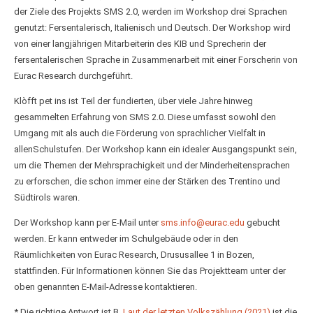
der Ziele des Projekts SMS 2.0, werden im Workshop drei Sprachen
genutzt: Fersentalerisch, Italienisch und Deutsch. Der Workshop wird
von einer langjährigen Mitarbeiterin des KIB und Sprecherin der
fersentalerischen Sprache in Zusammenarbeit mit einer Forscherin von
Eurac Research durchgeführt.
Klòfft pet ins ist Teil der fundierten, über viele Jahre hinweg
gesammelten Erfahrung von SMS 2.0. Diese umfasst sowohl den
Umgang mit als auch die Förderung von sprachlicher Vielfalt in
allenSchulstufen. Der Workshop kann ein idealer Ausgangspunkt sein,
um die Themen der Mehrsprachigkeit und der Minderheitensprachen
zu erforschen, die schon immer eine der Stärken des Trentino und
Südtirols waren.
Der Workshop kann per E-Mail unter
sms.info@eurac.edu
gebucht
werden. Er kann entweder im Schulgebäude oder in den
Räumlichkeiten von Eurac Research, Drususallee 1 in Bozen,
stattfinden. Für Informationen können Sie das Projektteam unter der
oben genannten E-Mail-Adresse kontaktieren.
* Die richtige Antwort ist B.
Laut der letzten Volkszählung (2021)
ist die